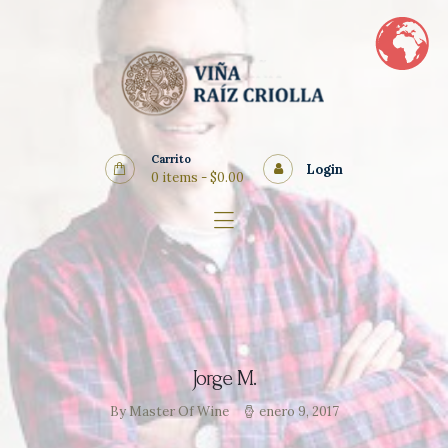
Home
Vinos
Quienes Somos
Nosotros
Carrito
Blog
Login
0 items
-
$0.00
Contacto
Jorge M.
By Master Of Wine
enero 9, 2017