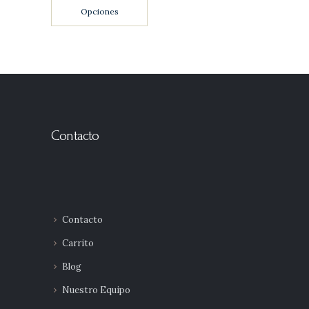
desde
Opciones
0
$190
0
0
hasta
$237
0
0
Contacto
Contacto
Carrito
Blog
Nuestro Equipo