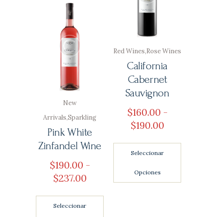
Red Wines
,
Rose Wines
California
Cabernet
Sauvignon
New
$
160
00
-
Arrivals
,
Sparkling
$
190
00
Rango
Pink White
de
Zinfandel Wine
precios:
Seleccionar
desde
$
190
00
-
Opciones
$160
0
$
237
00
Rango
0
de
hasta
precios:
Seleccionar
$190
0