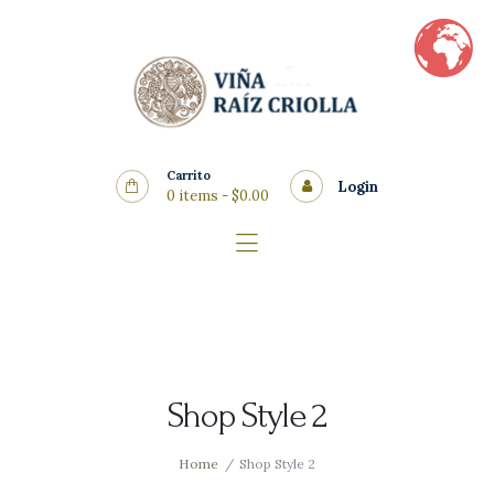
Home
Vinos
Quienes Somos
Nosotros
Carrito
Blog
Login
0 items
-
$0.00
Contacto
Shop Style 2
Home
Shop Style 2