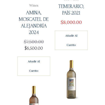
TEMERARIO,
Wines
AMINA,
PAÍS 2021
MOSCATEL DE
$
8,000
00
ALEJANDRÍA
2024
Añadir Al
$
7,500
00
Carrito
El
El
$
6,500
00
precio
precio
original
actual
Añadir Al
era:
es:
Carrito
$7,500
0
$6,500
0
0
0
.
.