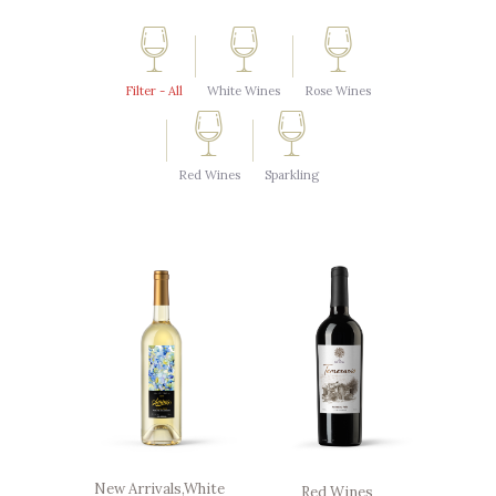
Filter - All
White Wines
Rose Wines
Red Wines
Sparkling
New Arrivals
,
White
Red Wines