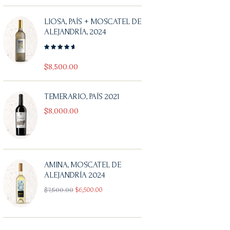
LIOSA, PAÍS + MOSCATEL DE
ALEJANDRÍA, 2024
Valorado
con
$
8,500
00
5.00
de
5
TEMERARIO, PAÍS 2021
$
8,000
00
AMINA, MOSCATEL DE
ALEJANDRÍA 2024
El
El
$
7,500
00
$
6,500
00
precio
precio
original
actual