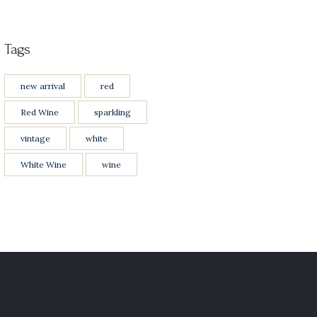
era:
es:
Tags
$7,500
0
$6,500
0
0
0
new arrival
red
.
.
Red Wine
sparkling
vintage
white
White Wine
wine