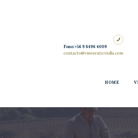
Home
Vinos
Quienes
Fono:+56 9 6496 4009
Somos
contacto@vinosraizcriolla.com
Nosotros
Blog
HOME
V
Contacto